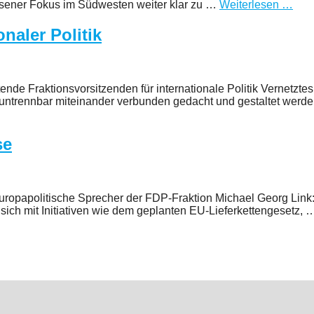
chsener Fokus im Südwesten weiter klar zu …
Weiterlesen …
onaler Politik
tende Fraktionsvorsitzenden für internationale Politik Vernetzt
e untrennbar miteinander verbunden gedacht und gestaltet wer
se
uropapolitische Sprecher der FDP-Fraktion Michael Georg Link: 
 sich mit Initiativen wie dem geplanten EU-Lieferkettengesetz,