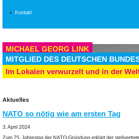
Kontakt
MICHAEL GEORG LINK
MITGLIED DES DEUTSCHEN BUNDE
Im Lokalen verwurzelt und in der Wel
Aktuelles
NATO so nötig wie am ersten Tag
3. April 2024
Zum 75. Jahrestag der NATO-Gründung erklärt der stellvertret